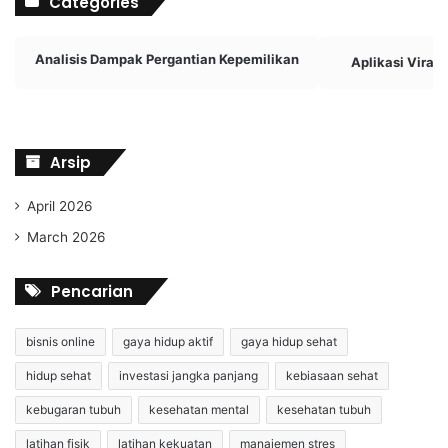
Categories
Analisis Dampak Pergantian Kepemilikan
Aplikasi Viral
Arsip
April 2026
March 2026
Pencarian
bisnis online
gaya hidup aktif
gaya hidup sehat
hidup sehat
investasi jangka panjang
kebiasaan sehat
kebugaran tubuh
kesehatan mental
kesehatan tubuh
latihan fisik
latihan kekuatan
manajemen stres