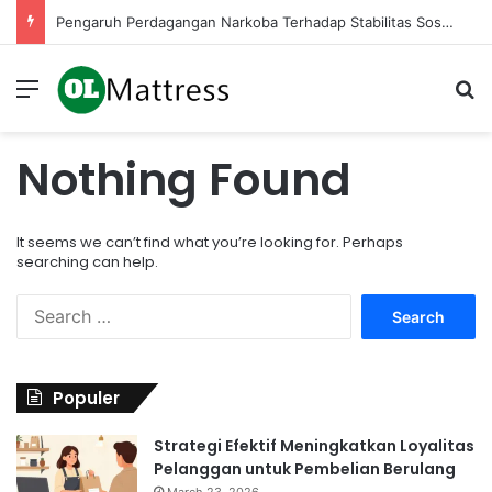
Pengaruh Perdagangan Narkoba Terhadap Stabilitas Sosial di Masyarakat Kita
Menu
Se
Nothing Found
It seems we can’t find what you’re looking for. Perhaps
searching can help.
Search
for:
Populer
Strategi Efektif Meningkatkan Loyalitas
Pelanggan untuk Pembelian Berulang
March 23, 2026