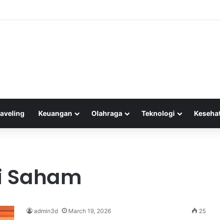
rdagangan Narkoba Terhadap Stabilitas Sosial di Masyarakat Kita
raveling
Keuangan
Olahraga
Teknologi
Keseha
si Saham
admin3d
March 19, 2026
25