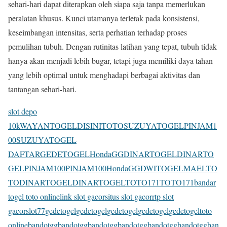
sehari-hari dapat diterapkan oleh siapa saja tanpa memerlukan
peralatan khusus. Kunci utamanya terletak pada konsistensi,
keseimbangan intensitas, serta perhatian terhadap proses
pemulihan tubuh. Dengan rutinitas latihan yang tepat, tubuh tidak
hanya akan menjadi lebih bugar, tetapi juga memiliki daya tahan
yang lebih optimal untuk menghadapi berbagai aktivitas dan
tantangan sehari-hari.
slot depo
10k
WAYANTOGEL
DISINITOTO
SUZUYATOGEL
PINJAM1
00
SUZUYATOGEL
DAFTAR
GEDETOGEL
HondaGG
DINARTOGEL
DINARTO
GEL
PINJAM100
PINJAM100
HondaGG
DWITOGEL
MAELTO
TO
DINARTOGEL
DINARTOGEL
TOTO171
TOTO171
bandar
togel toto online
link slot gacor
situs slot gacor
rtp slot
gacor
slot77
gedetogel
gedetogel
gedetogel
gedetogel
gedetogel
toto
online
bandotgg
bandotgg
bandotgg
bandotgg
bandotgg
bandotgg
ban