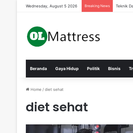
Wednesday, August 5 2026
Breaking News
Pengaruh
Beranda
Gaya Hidup
Politik
Bisnis
T
Home
/
diet sehat
diet sehat