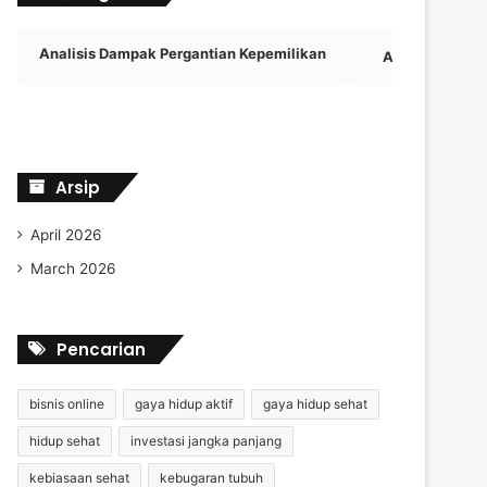
Analisis Dampak Pergantian Kepemilikan
Aplikasi Viral
Arsip
April 2026
March 2026
Pencarian
bisnis online
gaya hidup aktif
gaya hidup sehat
hidup sehat
investasi jangka panjang
kebiasaan sehat
kebugaran tubuh