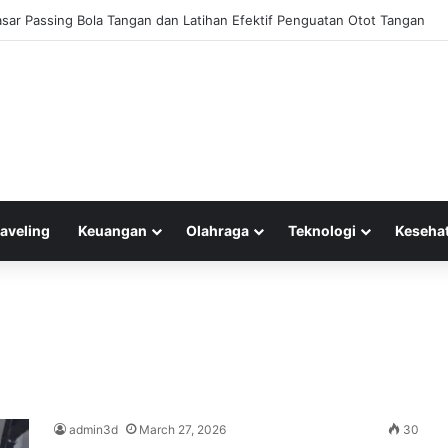
 Perdagangan Narkoba Terhadap Stabilitas Sosial di Masyarakat Kita
raveling
Keuangan
Olahraga
Teknologi
Keseha
admin3d
March 27, 2026
30